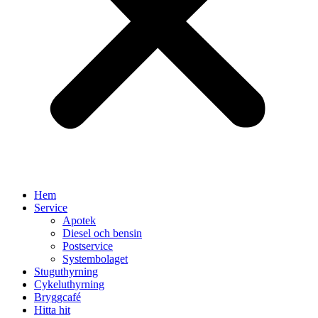
Hem
Service
Apotek
Diesel och bensin
Postservice
Systembolaget
Stuguthyrning
Cykeluthyrning
Bryggcafé
Hitta hit