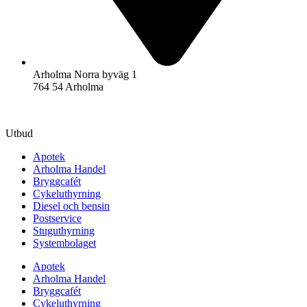
Arholma Norra byväg 1
764 54 Arholma
Utbud
Apotek
Arholma Handel
Bryggcafét
Cykeluthyrning
Diesel och bensin
Postservice
Stuguthyrning
Systembolaget
Apotek
Arholma Handel
Bryggcafét
Cykeluthyrning