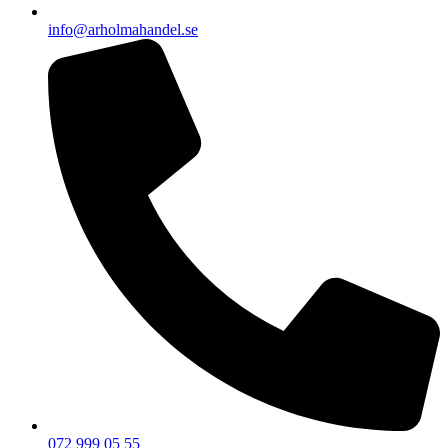
info@arholmahandel.se
072 999 05 55