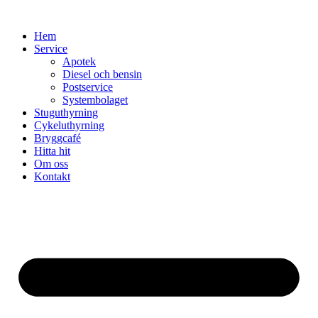
Skip
to
Hem
content
Service
Apotek
Diesel och bensin
Postservice
Systembolaget
Stuguthyrning
Cykeluthyrning
Bryggcafé
Hitta hit
Om oss
Kontakt